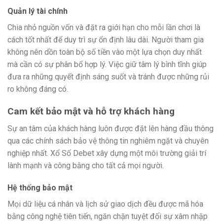
Quản lý tài chính
Chia nhỏ nguồn vốn và đặt ra giới hạn cho mỗi lần chơi là
cách tốt nhất để duy trì sự ổn định lâu dài. Người tham gia
không nên dồn toàn bộ số tiền vào một lựa chọn duy nhất
mà cần có sự phân bổ hợp lý. Việc giữ tâm lý bình tĩnh giúp
đưa ra những quyết định sáng suốt và tránh được những rủi
ro không đáng có.
Cam kết bảo mật và hỗ trợ khách hàng
Sự an tâm của khách hàng luôn được đặt lên hàng đầu thông
qua các chính sách bảo vệ thông tin nghiêm ngặt và chuyên
nghiệp nhất. Xổ Số Debet xây dựng một môi trường giải trí
lành mạnh và công bằng cho tất cả mọi người.
Hệ thống bảo mật
Mọi dữ liệu cá nhân và lịch sử giao dịch đều được mã hóa
bằng công nghệ tiên tiến, ngăn chặn tuyệt đối sự xâm nhập