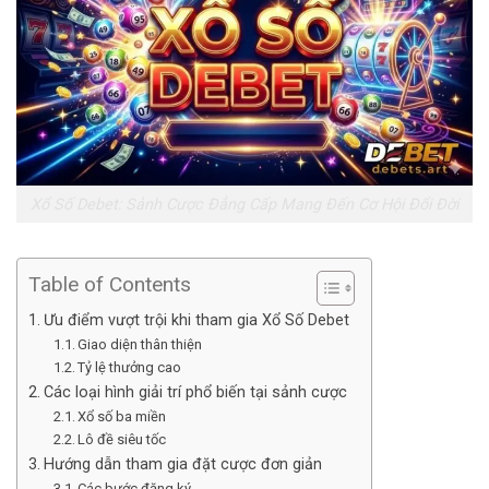
Xổ Số Debet: Sảnh Cược Đẳng Cấp Mang Đến Cơ Hội Đổi Đời
Table of Contents
Ưu điểm vượt trội khi tham gia Xổ Số Debet
Giao diện thân thiện
Tỷ lệ thưởng cao
Các loại hình giải trí phổ biến tại sảnh cược
Xổ số ba miền
Lô đề siêu tốc
Hướng dẫn tham gia đặt cược đơn giản
Các bước đăng ký