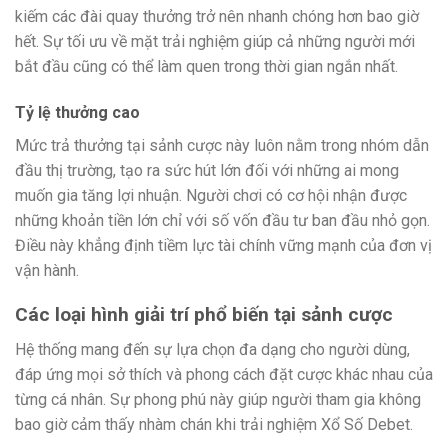
kiếm các đài quay thưởng trở nên nhanh chóng hơn bao giờ
hết. Sự tối ưu về mặt trải nghiệm giúp cả những người mới
bắt đầu cũng có thể làm quen trong thời gian ngắn nhất.
Tỷ lệ thưởng cao
Mức trả thưởng tại sảnh cược này luôn nằm trong nhóm dẫn
đầu thị trường, tạo ra sức hút lớn đối với những ai mong
muốn gia tăng lợi nhuận. Người chơi có cơ hội nhận được
những khoản tiền lớn chỉ với số vốn đầu tư ban đầu nhỏ gọn.
Điều này khẳng định tiềm lực tài chính vững mạnh của đơn vị
vận hành.
Các loại hình giải trí phổ biến tại sảnh cược
Hệ thống mang đến sự lựa chọn đa dạng cho người dùng,
đáp ứng mọi sở thích và phong cách đặt cược khác nhau của
từng cá nhân. Sự phong phú này giúp người tham gia không
bao giờ cảm thấy nhàm chán khi trải nghiệm Xổ Số Debet.