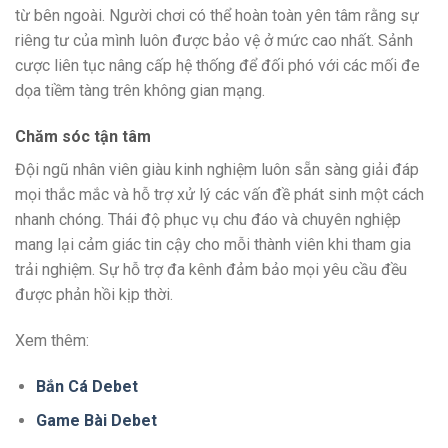
từ bên ngoài. Người chơi có thể hoàn toàn yên tâm rằng sự
riêng tư của mình luôn được bảo vệ ở mức cao nhất. Sảnh
cược liên tục nâng cấp hệ thống để đối phó với các mối đe
dọa tiềm tàng trên không gian mạng.
Chăm sóc tận tâm
Đội ngũ nhân viên giàu kinh nghiệm luôn sẵn sàng giải đáp
mọi thắc mắc và hỗ trợ xử lý các vấn đề phát sinh một cách
nhanh chóng. Thái độ phục vụ chu đáo và chuyên nghiệp
mang lại cảm giác tin cậy cho mỗi thành viên khi tham gia
trải nghiệm. Sự hỗ trợ đa kênh đảm bảo mọi yêu cầu đều
được phản hồi kịp thời.
Xem thêm:
Bắn Cá Debet
Game Bài Debet