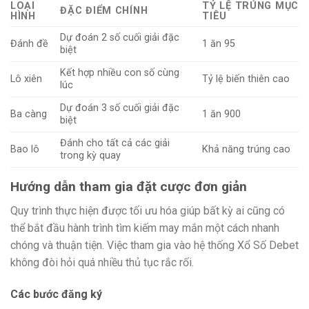
LOẠI
TỶ LỆ TRÚNG MỤC
ĐẶC ĐIỂM CHÍNH
HÌNH
TIÊU
Dự đoán 2 số cuối giải đặc
Đánh đề
1 ăn 95
biệt
Kết hợp nhiều con số cùng
Lô xiên
Tỷ lệ biến thiên cao
lúc
Dự đoán 3 số cuối giải đặc
Ba càng
1 ăn 900
biệt
Đánh cho tất cả các giải
Bao lô
Khả năng trúng cao
trong kỳ quay
Hướng dẫn tham gia đặt cược đơn giản
Quy trình thực hiện được tối ưu hóa giúp bất kỳ ai cũng có
thể bắt đầu hành trình tìm kiếm may mắn một cách nhanh
chóng và thuận tiện. Việc tham gia vào hệ thống Xổ Số Debet
không đòi hỏi quá nhiều thủ tục rắc rối.
Các bước đăng ký